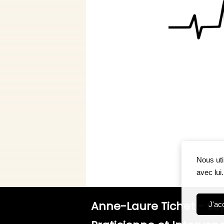
Nous uti
avec lui
Anne-Laure Tichet - So
J'ac