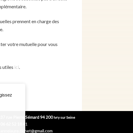
mplémentaire.
uelles prennent en charge des
e.
cter votre mutuelle pour vous
 utiles
ici
.
agissez
37 rue Pierre Sémard 94 200
Ivry sur Seine
06 62 52 18 4
1
annelaure.tichet@gmail.com