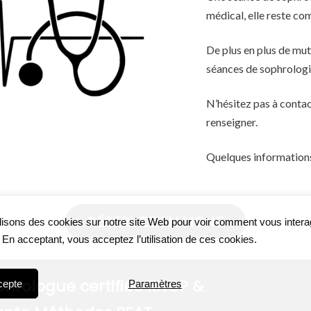
médical, elle reste co
De plus en plus de mut
séances de sophrologi
N’hésitez pas à conta
renseigner.
Quelques informations
RÉSERVEZ EN LIGNE
lisons des cookies sur notre site Web pour voir comment vous inter
. En acceptant, vous acceptez l’utilisation de ces cookies.
phrologue certifiée RNCP &
cepte
Paramètres